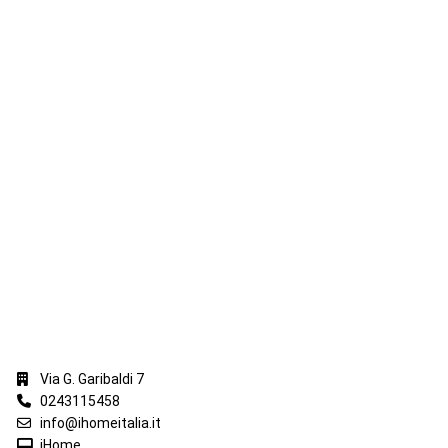
iHome Real Estate
Via G. Garibaldi 7
0243115458
info@ihomeitalia.it
iHome