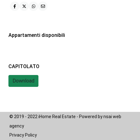
iHome Real Estate
Via G. Garibaldi 7
0243115458
Appartamenti disponibili
info@ihomeitalia.it
iHome
Tipologie
CAPITOLATO
Bilocale
(28)
Download
Quadrilocale
(20)
Trilocale
(58)
© 2019 - 2022 iHome Real Estate - Powered by nsai web
agency
Privacy Policy