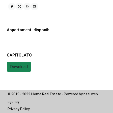
iHome Real Estate
Via G. Garibaldi 7
0243115458
Appartamenti disponibili
info@ihomeitalia.it
iHome
Tipologie
CAPITOLATO
Bilocale
(28)
Quadrilocale
(20)
Download
Trilocale
(58)
© 2019 - 2022 iHome Real Estate - Powered by nsai web
agency
Privacy Policy