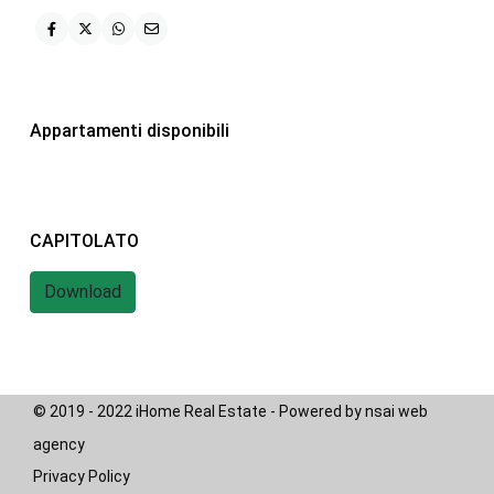
iHome Real Estate
Via G. Garibaldi 7
0243115458
Appartamenti disponibili
info@ihomeitalia.it
iHome
Tipologie
CAPITOLATO
Bilocale
(28)
Quadrilocale
(20)
Download
Trilocale
(58)
© 2019 - 2022 iHome Real Estate - Powered by nsai web
agency
Privacy Policy