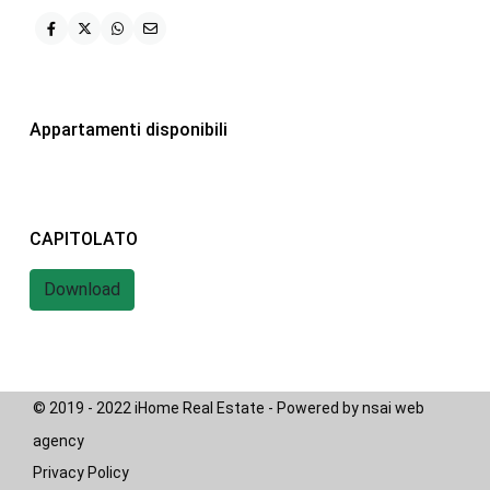
iHome Real Estate
Via G. Garibaldi 7
0243115458
Appartamenti disponibili
info@ihomeitalia.it
iHome
Tipologie
CAPITOLATO
Bilocale
(28)
Quadrilocale
(20)
Download
Trilocale
(58)
© 2019 - 2022 iHome Real Estate - Powered by nsai web
agency
Privacy Policy