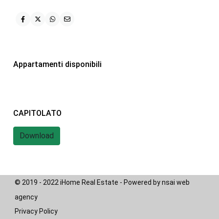
iHome Real Estate
Via G. Garibaldi 7
0243115458
info@ihomeitalia.it
Appartamenti disponibili
iHome
Tipologie
CAPITOLATO
Bilocale
(28)
Quadrilocale
(20)
Download
Trilocale
(58)
© 2019 - 2022 iHome Real Estate - Powered by nsai web
agency
Privacy Policy