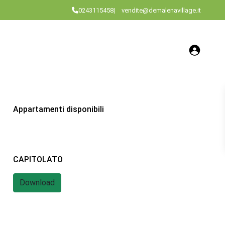
0243115458
|
vendite@demalenavillage.it
o
Appartamenti disponibili
CAPITOLATO
Download