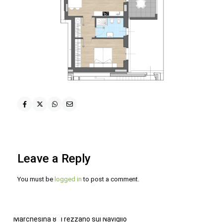
Leave a Reply
You must be
logged in
to post a comment.
Demalena Village, nuovo complesso residenziale in via
Marchesina 8 Trezzano sul Naviglio