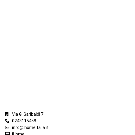
iHome Real Estate
Via G. Garibaldi 7
0243115458
info@ihomeitalia.it
iHome