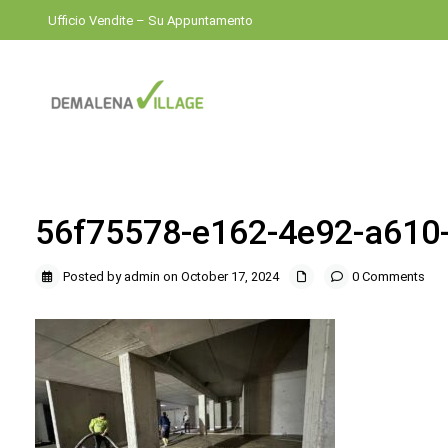
Ufficio Vendite – Su Appuntamento
56f75578-e162-4e92-a610
Posted by admin on October 17, 2024
0 Comments