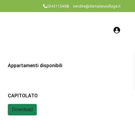
0243115458
|
vendite@demalenavillage.it
o
Appartamenti disponibili
CAPITOLATO
Download